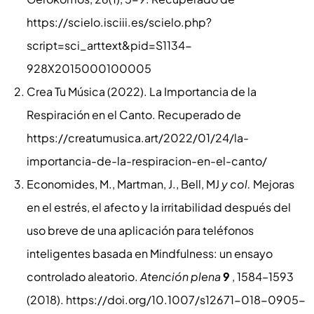
https://scielo.isciii.es/scielo.php?
script=sci_arttext&pid=S1134-
928X2015000100005
Crea Tu Música (2022). La Importancia de la
Respiración en el Canto. Recuperado de
https://creatumusica.art/2022/01/24/la-
importancia-de-la-respiracion-en-el-canto/
Economides, M., Martman, J., Bell, MJ
y col.
Mejoras
en el estrés, el afecto y la irritabilidad después del
uso breve de una aplicación para teléfonos
inteligentes basada en Mindfulness: un ensayo
controlado aleatorio.
Atención plena
9
, 1584–1593
(2018). https://doi.org/10.1007/s12671-018-0905-